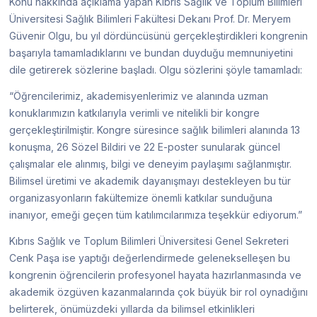
Konu hakkında açıklama yapan Kıbrıs Sağlık ve Toplum Bilimleri
Üniversitesi Sağlık Bilimleri Fakültesi Dekanı Prof. Dr. Meryem
Güvenir Olgu, bu yıl dördüncüsünü gerçekleştirdikleri kongrenin
başarıyla tamamladıklarını ve bundan duyduğu memnuniyetini
dile getirerek sözlerine başladı. Olgu sözlerini şöyle tamamladı:
“Öğrencilerimiz, akademisyenlerimiz ve alanında uzman
konuklarımızın katkılarıyla verimli ve nitelikli bir kongre
gerçekleştirilmiştir. Kongre süresince sağlık bilimleri alanında 13
konuşma, 26 Sözel Bildiri ve 22 E-poster sunularak güncel
çalışmalar ele alınmış, bilgi ve deneyim paylaşımı sağlanmıştır.
Bilimsel üretimi ve akademik dayanışmayı destekleyen bu tür
organizasyonların fakültemize önemli katkılar sunduğuna
inanıyor, emeği geçen tüm katılımcılarımıza teşekkür ediyorum.”
Kıbrıs Sağlık ve Toplum Bilimleri Üniversitesi Genel Sekreteri
Cenk Paşa ise yaptığı değerlendirmede gelenekselleşen bu
kongrenin öğrencilerin profesyonel hayata hazırlanmasında ve
akademik özgüven kazanmalarında çok büyük bir rol oynadığını
belirterek, önümüzdeki yıllarda da bilimsel etkinlikleri