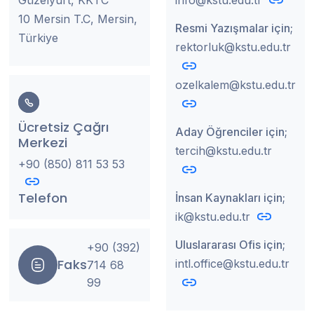
10 Mersin T.C, Mersin,
Resmi Yazışmalar için;
Türkiye
rektorluk@kstu.edu.tr
ozelkalem@kstu.edu.tr
Ücretsiz Çağrı
Aday Öğrenciler için;
Merkezi
tercih@kstu.edu.tr
+90 (850) 811 53 53
Telefon
İnsan Kaynakları için;
ik@kstu.edu.tr
Uluslararası Ofis için;
+90 (392)
Faks
intl.office@kstu.edu.tr
714 68
99